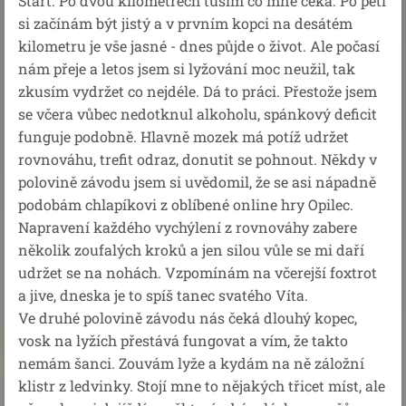
Start. Po dvou kilometrech tuším co mne čeká. Po pěti
si začínám být jistý a v prvním kopci na desátém
kilometru je vše jasné - dnes půjde o život. Ale počasí
nám přeje a letos jsem si lyžování moc neužil, tak
zkusím vydržet co nejdéle. Dá to práci. Přestože jsem
se včera vůbec nedotknul alkoholu, spánkový deficit
funguje podobně. Hlavně mozek má potíž udržet
rovnováhu, trefit odraz, donutit se pohnout. Někdy v
polovině závodu jsem si uvědomil, že se asi nápadně
podobám chlapíkovi z oblíbené online hry Opilec.
Napravení každého vychýlení z rovnováhy zabere
několik zoufalých kroků a jen silou vůle se mi daří
udržet se na nohách. Vzpomínám na včerejší foxtrot
a jive, dneska je to spíš tanec svatého Víta.
Ve druhé polovině závodu nás čeká dlouhý kopec,
vosk na lyžích přestává fungovat a vím, že takto
nemám šanci. Zouvám lyže a kydám na ně záložní
klistr z ledvinky. Stojí mne to nějakých třicet míst, ale