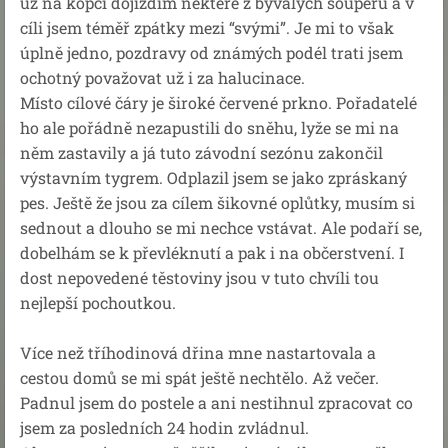
už na kopci dojíždím některé z bývalých soupeřů a v
cíli jsem téměř zpátky mezi “svými”. Je mi to však
úplně jedno, pozdravy od známých podél trati jsem
ochotný považovat už i za halucinace.
Místo cílové čáry je široké červené prkno. Pořadatelé
ho ale pořádně nezapustili do sněhu, lyže se mi na
něm zastavily a já tuto závodní sezónu zakončil
výstavním tygrem. Odplazil jsem se jako zpráskaný
pes. Ještě že jsou za cílem šikovné oplůtky, musím si
sednout a dlouho se mi nechce vstávat. Ale podaří se,
dobelhám se k převléknutí a pak i na občerstvení. I
dost nepovedené těstoviny jsou v tuto chvíli tou
nejlepší pochoutkou.
Více než tříhodinová dřina mne nastartovala a
cestou domů se mi spát ještě nechtělo. Až večer.
Padnul jsem do postele a ani nestihnul zpracovat co
jsem za posledních 24 hodin zvládnul.