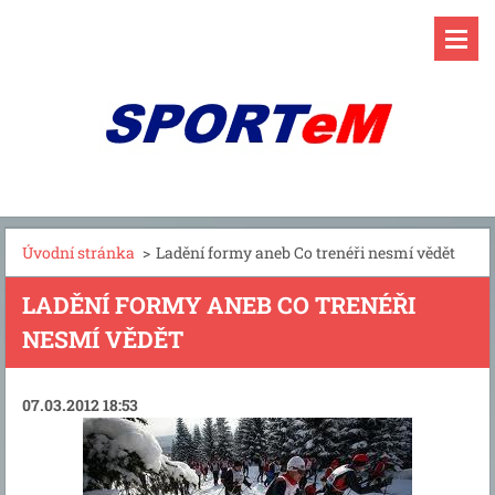
Úvodní stránka
>
Ladění formy aneb Co trenéři nesmí vědět
LADĚNÍ FORMY ANEB CO TRENÉŘI
NESMÍ VĚDĚT
07.03.2012 18:53