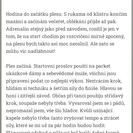
Hodina do začátku plesu. S rukama od klistru končím
mazání a začínám večeřet, oblékání přijde až pak.
Adrenalin stejný jako před závodem, rozdíl je jen v
tom, že na start chodím po rozcvičení mírně zpocený,
na plesu bych takto asi moc neoslnil. Ale zato se
můžu víc nadlábnout!
Ples začíná. Startovní proslov pouští na parket
ukázkové dámy a sebevědomé muže, všichni jsou
připraveni podat co nejlepší výkon. Neztrácím krok,
hlídám si techniku a šetřím síly do finiše. Hlavou se
honí i zítřejší závod. Občas při tanci použiju střídavý
krok, soupaže nebyly třeba. Vyvaroval jsem se i pádů,
nepromazal jsem, vše šlo hladce. Kvůli usínající
kapele nebylo třeba často zvyšovat tempo a ztrácet
síly, které se mi už za pár hodin budou hodit.
Plánovaný odchod o půlnoci byl kvůli dobré formě