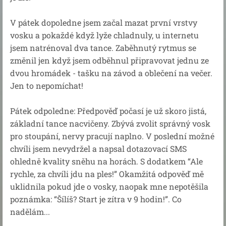
V pátek dopoledne jsem začal mazat první vrstvy
vosku a pokaždé když lyže chladnuly, u internetu
jsem natrénoval dva tance. Zaběhnutý rytmus se
změnil jen když jsem odběhnul připravovat jednu ze
dvou hromádek - tašku na závod a oblečení na večer.
Jen to nepomíchat!
Pátek odpoledne: Předpověď počasí je už skoro jistá,
základní tance nacvičeny. Zbývá zvolit správný vosk
pro stoupání, nervy pracují naplno. V poslední možné
chvíli jsem nevydržel a napsal dotazovací SMS
ohledně kvality sněhu na horách. S dodatkem “Ale
rychle, za chvíli jdu na ples!” Okamžitá odpověď mě
uklidnila pokud jde o vosky, naopak mne nepotěšila
poznámka: “Šílíš? Start je zítra v 9 hodin!”. Co
nadělám...