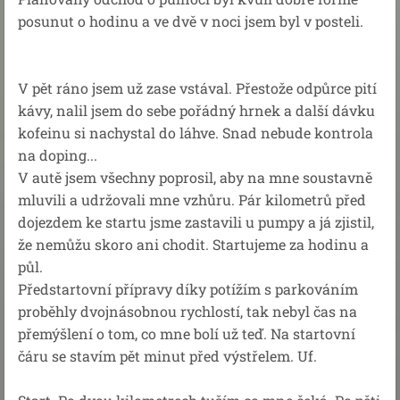
posunut o hodinu a ve dvě v noci jsem byl v posteli.
V pět ráno jsem už zase vstával. Přestože odpůrce pití
kávy, nalil jsem do sebe pořádný hrnek a další dávku
kofeinu si nachystal do láhve. Snad nebude kontrola
na doping...
V autě jsem všechny poprosil, aby na mne soustavně
mluvili a udržovali mne vzhůru. Pár kilometrů před
dojezdem ke startu jsme zastavili u pumpy a já zjistil,
že nemůžu skoro ani chodit. Startujeme za hodinu a
půl.
Předstartovní přípravy díky potížím s parkováním
proběhly dvojnásobnou rychlostí, tak nebyl čas na
přemýšlení o tom, co mne bolí už teď. Na startovní
čáru se stavím pět minut před výstřelem. Uf.