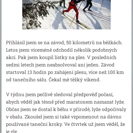
Přihlásil jsem se na závod, 50 kilometrů na běžkách.
Letos jsem víceméně odchodil několik podobných
akcí. Pak jsem koupil lístky na ples. V posledních
sedmi letech jsem neabsolvoval ani jeden. Závod
startoval 13 hodin po zahájení plesu, více než 100 km
od tanečního sálu. Čekal mě těžký víkend.
V týdnu jsem pečlivě sledoval předpověď počasí,
abych věděl jak těsně před maratonem namazat lyže.
Občas jsem se dostal k běhu v přírodě, lyže odpočívaly
v obalu. Zkoušel jsem si také vzpomenout na dávno
používané taneční kroky. Ve čtvrtek už jsem věděl, že
je zle.