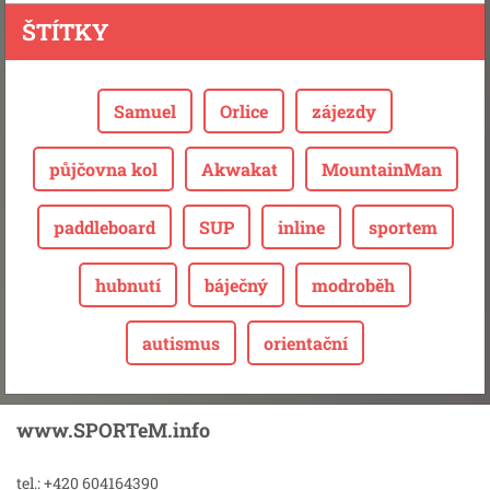
ŠTÍTKY
Samuel
Orlice
zájezdy
půjčovna kol
Akwakat
MountainMan
paddleboard
SUP
inline
sportem
hubnutí
báječný
modroběh
autismus
orientační
www.SPORTeM.info
tel.: +420 604164390