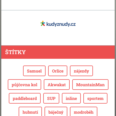
ŠTÍTKY
Samuel
Orlice
zájezdy
půjčovna kol
Akwakat
MountainMan
paddleboard
SUP
inline
sportem
hubnutí
báječný
modroběh