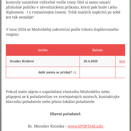
kontroly umístěné viditelně vedle trasy. Dítě si samo označí
příslušné políčko v závodnickém průkazu, který pak bude i jeho
diplomem - i s vyznačeným časem. Tolik malých úspěchů po sobě
jen tak nezažije!
V roce 2024 se Modroběhy uskuteční podle tohoto doplňovaného
rozpisu:
místo
datum
Hradec Králové
26.4.2025
propozi
další města se přidají? :-)
Pokud máte zájem o uspořádání vlastního Modroběhu nebo
připojení se k pořadatelům ve zveřejněných místech, kontaktujte
hlavního pořadatele nebo přímo lokální pořadatele.
Hlavní pořadatel:
Bc. Miroslav Kronika
-
www.SPORTeM.info