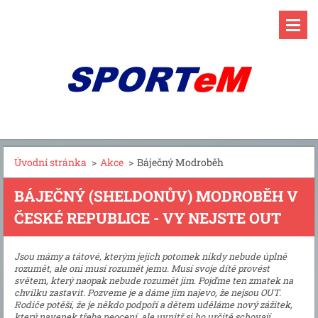
Úvodní stránka
>
Akce
>
Báječný Modroběh
BÁJEČNÝ (SHELDONŮV) MODROBĚH V
ČESKÉ REPUBLICE - VY NEJSTE OUT
Jsou mámy a tátové, kterým jejich potomek nikdy nebude úplně
rozumět, ale oni musí rozumět jemu. Musí svoje dítě provést
světem, který naopak nebude rozumět jim. Pojďme ten zmatek na
chvilku zastavit. Pozveme je a dáme jim najevo, že nejsou OUT.
Rodiče potěší, že je někdo podpoří a dětem uděláme nový zážitek,
který navenek třeba neocení, ale uvnitř si ho určitě schovají.