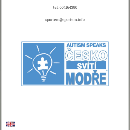
tel. 604164390
sportem@sportem.info