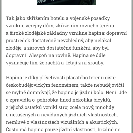
Tak jako zkřížením hotelu a vojenské posádky
vznikne veřejný dům, zkřížením rovného terénu
a široké zlodějské základny vznikne hapina: dopravní
prostředek dostatečně nevzhledný, aby nelákal
zloděje, a zároveň dostatečně funkční, aby byl
dopravní. Alespoň na rovině. Hapina se dále
vyznačuje tím, že rachtá a létají z ní šrouby.
Hapina je díky přívětivosti placatého terénu čistě
českobudějovickým fenoménem, takže nebudějovičtí
se mylně domnívají, že hapina je jízdní kolo. Není. Jde
o zpravidla o pohrobka hned několika bicyklů,
z jejichž ostatků vznikl stroj zcela nový, mnohdy
o netušených a nevídaných jízdních vlastnostech,
nemluvě o vlastnostech vizuálních a akustických.
Často má hapina pouze jízdní vlastnosti, brzdné ne.