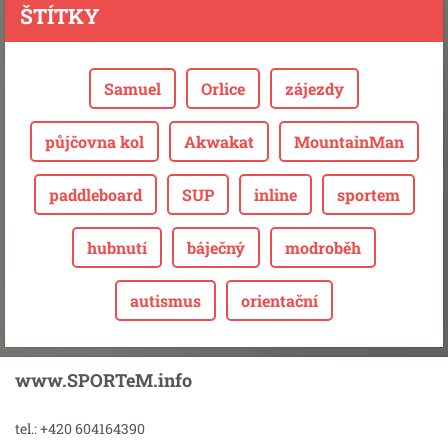
ŠTÍTKY
Samuel
Orlice
zájezdy
půjčovna kol
Akwakat
MountainMan
paddleboard
SUP
inline
sportem
hubnutí
báječný
modroběh
autismus
orientační
www.SPORTeM.info
tel.: +420 604164390