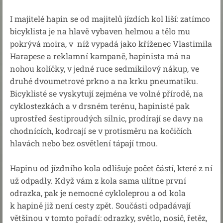
I majitelé hapin se od majitelů jízdích kol liší: zatímco
bicyklista je na hlavě vybaven helmou a tělo mu
pokrývá moira, v níž vypadá jako kříženec Vlastimila
Harapese a reklamní kampaně, hapinista má na
nohou kolíčky, v jedné ruce sedmikilový nákup, ve
druhé dvoumetrové prkno a na krku pneumatiku.
Bicyklisté se vyskytují zejména ve volné přírodě, na
cyklostezkách a v drsném terénu, hapinisté pak
uprostřed šestiproudých silnic, prodírají se davy na
chodnících, kodrcají se v protisměru na kočičích
hlavách nebo bez osvětlení tápají tmou.
Hapinu od jízdního kola odlišuje počet částí, které z ní
už odpadly. Když vám z kola sama ulítne první
odrazka, pak je nemocné cykloleprou a od kola
k hapině již není cesty zpět. Součásti odpadávají
většinou v tomto pořadí: odrazky, světlo, nosič, řetěz,