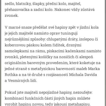
sedlo, blatníky, šlapky, přední kolo, majitel,
přehazovačka a zadní kolo. Nakonec vždy zůstává
zvonek.
V marné snaze předělat své hapiny zpět v jízdní kola
je jejich majitelé namísto oprav tuningují
nejrůznějšími způsoby: chlupatými dráty, izolepou či
kobercovou páskou kolem řidítek, drsnými
samolepkami na rámu, pískacími kačenkami namísto
zvonků, pletenými košíčky na nosičích či alespoň
originálním barevným provedením, které koketuje na
jedné straně s metafyzickou barevností maleb Marka
Rothka a na té druhé s rozjásaností Michala Davida
a Vesmírných lidí.
Pokud jste majiteli nepojízdné hapiny, nezoufejte:
kombinací funkčních částí jiných hapin můžete
vyrobit hapinu novou, tedy jakousi metahapinu.