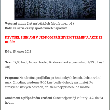
Večerní minivýlet na běžkách (doufejme... :-) )
Další ze série crazy sportovních nápadů!!!
NEVYŠEL SNÍH ANI V JEDNOM PŘÍZNIVÉM TERMÍNU, AKCE SE
RUŠÍ!!!
Kdy:
15. únor 2018
Sraz:
19,00 hod., Nový Hradec Králové (lávka přes silnici I/35 u Lesů
ČR)
Program:
Nenáročná projížďka po hradeckých lesích. Doba trvání
max. 2 hodiny, ujedeme 5-10 km (podle dohody na místě). Po
širokých i úzkých cestách, bruslení nejspíš nebude možné.
Oznámení o případném zrušení akce:
nejpozději v úterý 14.2. do 23
hodin.