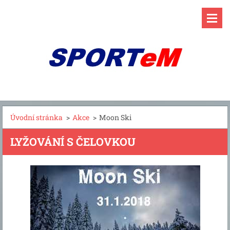
Úvodní stránka
>
Akce
>
Moon Ski
LYŽOVÁNÍ S ČELOVKOU