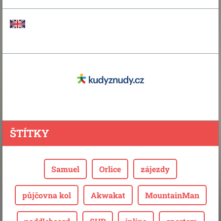
ŠTÍTKY
Samuel
Orlice
zájezdy
půjčovna kol
Akwakat
MountainMan