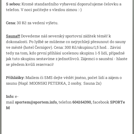
S sebou:
Kromě standardního vybavení doporučujeme čelovku a
telefon. V noci počítejte s vlezlou zimou :-)
Cena:
30 Kč za vedení výletu.
Sauna!!!
Dovedeme náš severský sportovní zážitek téměř k
dokonalosti. Po lyžbě se můžeme co nejrychleji přesunout do sauny
ve městě (hotel Černigov). Cena: 300 Kč/skupinu/1,5 hod. . Závisí
tedy na tom, kdo první přihlásí ucelenou skupinu 1-5 lidí, případně
jak tuto skupinu sestavíme z jednotlivců. Zájemci o saunění - hlaste
se předem kvůli rezervaci!
Přihlášky:
Mailem či SMS dejte vědět jméno, počet lidí a zájem o
saunu (Např. MOONSKI PETERKA, 2 osoby, Sauna 2x)
Info:
e-
mail
sportem@sportem.info,
telefon
604164390,
facebook
SPORTe
M